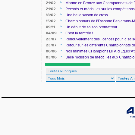
>
21/02
Marine en Bronze aux Championnats de 
>
21/02
Records et médailles sur les compétitions
>
18/02
Une belle saison de cross
>
15/02
Championnats de l'Essonne Benjamins-
>
09/11
Un début de saison prometteur
>
04/09
C'est la rentrée !
>
23/07
Renouvellement des licences pour la sa
>
23/07
Retour sur les différents Championnats de
>
06/06
Nos minimes CHampions LIFA d'Equip'At
>
03/06
Belle moisson de médailles aux Champio