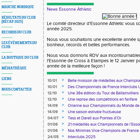
MARCHE NORDIQUE
News Essonne Athletic
RÉSULTATS DU CLUB
(RÉCAP 2025)
Le comité directeur d'Essonne Athletic vous so
année 2025.
RECORDS DU CLUB
Nous vous souhaitons une excellente année s
LES ÉVÈNEMENTS DU
bonheur, records et belles performances.
CLUB
Nous vous donnons RDV aux incontournable
LA BOUTIQUE DU CLUB
l'Essonne de Cross à Etampes le 12 Janvier po
année de la meilleure façon !
MÉDIATHÈQUE
LIENS
>
10/01
Belle moisson de médailles aux Champion
>
10/01
Des Championnats de France Interclubs
NOUS CONTACTER
France de Marathon Marche en passant p
>
12/10
Une 38e édition du Tour de Ballainvilliers
>
12/10
Une reprise des compétitions en fanfare
>
14/09
Orianne aux Championnats du Monde de 
>
14/09
Une saison estivale fructueuse
>
04/07
Tess et Darell aux Pointes d'Or
>
01/06
21 médaillés aux Championnats de l'Ess
>
01/06
Nos Minimes Vice-Champions de France 
>
24/05
Interclubs 2025