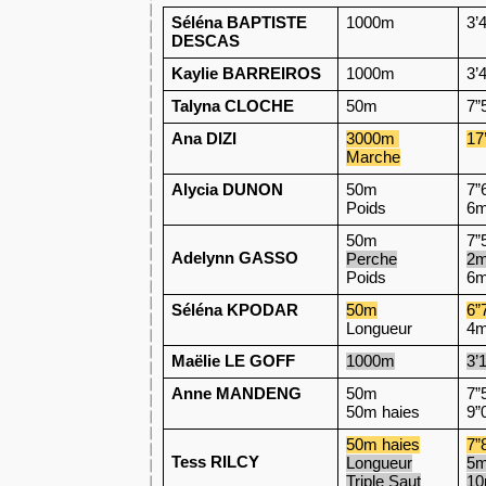
Séléna BAPTISTE 
1000m
3’
DESCAS
Kaylie BARREIROS
1000m
3’
Talyna CLOCHE
50m
7”
Ana DIZI
3000m 
17
Marche
Alycia DUNON
50m
7”
Poids
6
50m
7”
Adelynn GASSO
Perche
2
Poids
6
Séléna KPODAR
50m
6”
Longueur
4
Maëlie LE GOFF
1000m
3’
Anne MANDENG
50m
7”
50m haies
9”
50m haies
7”
Tess RILCY
Longueur
5
Triple Saut
10