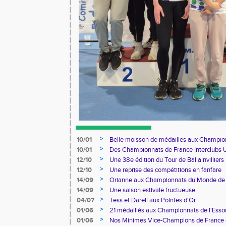
>
10/01
Belle moisson de médailles aux Champion
>
10/01
Des Championnats de France Interclubs
France de Marathon Marche en passant p
>
12/10
Une 38e édition du Tour de Ballainvilliers
>
12/10
Une reprise des compétitions en fanfare
>
14/09
Orianne aux Championnats du Monde de 
>
14/09
Une saison estivale fructueuse
>
04/07
Tess et Darell aux Pointes d'Or
>
01/06
21 médaillés aux Championnats de l'Ess
>
01/06
Nos Minimes Vice-Champions de France 