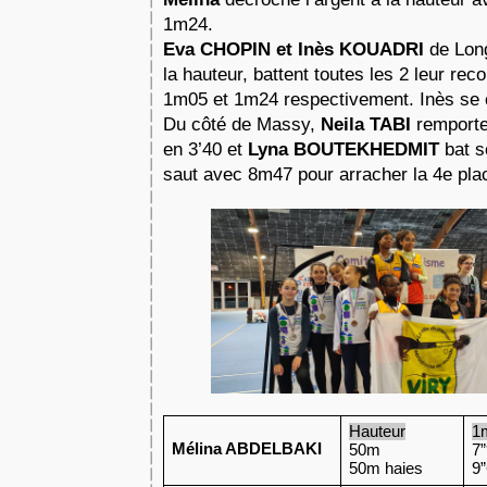
1m24. 
Eva CHOPIN et Inès KOUADRI 
de Long
la hauteur, battent toutes les 2 leur rec
1m05 et 1m24 respectivement. Inès se 
Du côté de Massy, 
Neila TABI 
remporte
en 3’40 et 
Lyna BOUTEKHEDMIT
 bat s
saut avec 8m47 pour arracher la 4e pla
Hauteur
1
Mélina ABDELBAKI
50m
7
50m haies
9