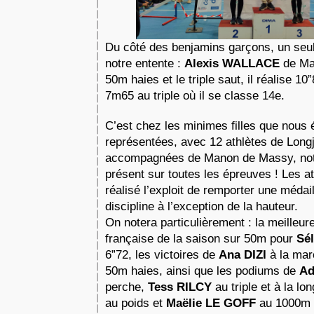
Du côté des benjamins garçons, un seul 
notre entente : 
Alexis WALLACE
 de Ma
50m haies et le triple saut, il réalise 10
7m65 au triple où il se classe 14e.
C’est chez les minimes filles que nous é
représentées, avec 12 athlètes de Long
accompagnées de Manon de Massy, notre 
présent sur toutes les épreuves ! Les a
réalisé l’exploit de remporter une médai
discipline à l’exception de la hauteur. 
On notera particulièrement : la meilleur
française de la saison sur 50m pour 
Sé
6”72, les victoires de 
Ana DIZI
 à la mar
50m haies, ainsi que les podiums de 
Ad
perche, 
Tess RILCY
 au triple et à la lo
au poids et 
Maëlie LE GOFF
 au 1000m d