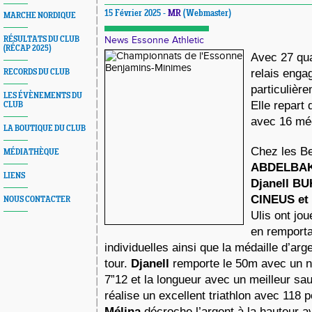
15 Février 2025 -
MR
(Webmaster)
MARCHE NORDIQUE
RÉSULTATS DU CLUB
News Essonne Athletic
(RÉCAP 2025)
Avec 27 qual
relais engag
RECORDS DU CLUB
particulière
LES ÉVÈNEMENTS DU
Elle repart 
CLUB
avec 16 méda
LA BOUTIQUE DU CLUB
Chez les Be
MÉDIATHÈQUE
ABDELBAKI.
LIENS
Djanell BU
CINEUS et
NOUS CONTACTER
Ulis ont jou
en remporta
individuelles ainsi que la médaille d’arge
tour. 
Djanell
 remporte le 50m avec un n
7”12 et la longueur avec un meilleur sa
Mélina 
décroche l’argent à la hauteur a