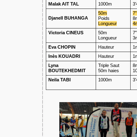
Malak AIT TAL
1000m
3’
50m
7
Djanell BUHANGA
Poids
8
Longueur
4
Victoria CINEUS
50m
7
Longueur
3
Eva CHOPIN
Hauteur
1
Inès KOUADRI
Hauteur
1
Lyna 
Triple Saut
8
BOUTEKHEDMIT
50m haies
1
Neila TABI
1000m
3’