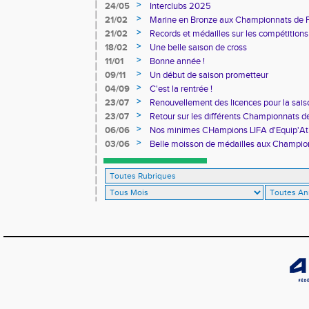
>
24/05
Interclubs 2025
>
21/02
Marine en Bronze aux Championnats de 
>
21/02
Records et médailles sur les compétitions
>
18/02
Une belle saison de cross
>
11/01
Bonne année !
>
09/11
Un début de saison prometteur
>
04/09
C'est la rentrée !
>
23/07
Renouvellement des licences pour la sa
>
23/07
Retour sur les différents Championnats de
>
06/06
Nos minimes CHampions LIFA d'Equip'At
>
03/06
Belle moisson de médailles aux Champio