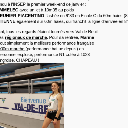
endu à l’INSEP le premier week-end de janvier :
OMMELEC
 avec un jet à 10m35 au poids
MEUNIER-PIACENTINO
 flashée en 9”33 en Finale C du 60m haies (8
ETIENNE
 également sur 60m haies, qui franchit la ligne d’arrivée en 8
t, tous les regards étaient tournés vers Val de Reuil
les
régionaux de marche
. Pour sa rentrée,
Marine
 tout simplement la
meilleure performance française
 3000m marche
(performance battue depuis) en
 personnel explosé, performance N1 cotée à 1023
 hongroise. CHAPEAU !