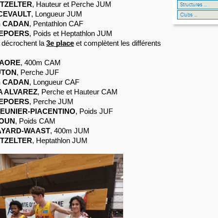
ETZELTER
, Hauteur et Perche JUM
RCEVAULT
, Longueur JUM
n CADAN
, Pentathlon CAF
DEPOERS
, Poids et Heptathlon JUM
s décrochent la
3e place
et complètent les différents
TRAORE
, 400m CAM
UTON
, Perche JUF
n CADAN
, Longueur CAF
A ALVAREZ
, Perche et Hauteur CAM
DEPOERS
, Perche JUM
MEUNIER-PIACENTINO
, Poids JUF
ROUN
, Poids CAM
FAYARD-WAAST
, 400m JUM
ETZELTER
, Heptathlon JUM