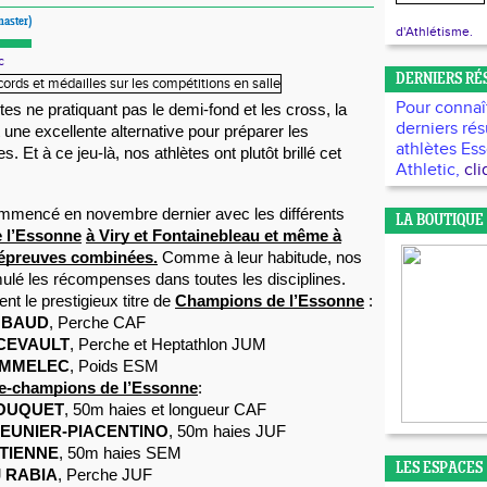
aster)
d'Athlétisme.
c
DERNIERS RÉ
Pour connaît
tes ne pratiquant pas le demi-fond et les cross, la
derniers rés
 une excellente alternative pour préparer les
athlètes Es
. Et à ce jeu-là, nos athlètes ont plutôt brillé cet
Athletic,
cli
ommencé en novembre dernier avec les différents
LA BOUTIQUE
 l’Essonne
à Viry et Fontainebleau et même à
 épreuves combinées.
Comme à leur habitude, nos
ulé les récompenses dans toutes les disciplines.
nt le prestigieux titre de
Champions de l’Essonne
:
MBAUD
, Perche CAF
RCEVAULT
, Perche et Heptathlon JUM
OMMELEC
, Poids ESM
ce-champions de l’Essonne
:
BOUQUET
, 50m haies et longueur CAF
MEUNIER-PIACENTINO
, 50m haies JUF
ETIENNE
, 50m haies SEM
LES ESPACES
J RABIA
, Perche JUF