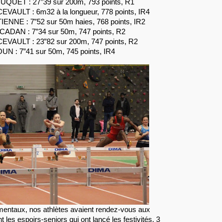
UQUET : 27”39 sur 200m, 793 points, R1
VAULT : 6m32 à la longueur, 778 points, IR4
TIENNE : 7”52 sur 50m haies, 768 points, IR2
CADAN : 7”34 sur 50m, 747 points, R2
EVAULT : 23”82 sur 200m, 747 points, R2
N : 7”41 sur 50m, 745 points, IR4
mentaux, nos athlètes avaient rendez-vous aux
t les espoirs-seniors qui ont lancé les festivités, 3