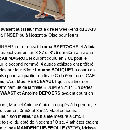
 avaient aussi leur mot à dire le week-end du 18-19
t à l’INSEP ou à Nogent s/ Oise pour
leurs
l’INSEP, on retrouvait
Louna BARTOCHE
et
Alicia
respectivement en 8”87 et 8”76 sur 60m ainsi que
t
Ali MAGROUN
qui ont couru en 7”81 pour le
ur le second nommé. 4 autres athlètes ont préféré
cles sur leur 60m :
Louane BOUQUET
a couru en
nts) pour se qualifier en finale C du 60m haies CAF.
ns, c’est
Maël PERCEVAULT
qui a su tirer son
terminant 3e de la finale B JUM en 7”87. En séries,
D-WAAST
et
Antoine DEPOERS
avaient couru en
rs, Maël et Antoine étaient engagés à la perche, ils
ectivement 3m93 et 3m27. Maël concourait
ueur, son meilleur saut a été mesuré à 5m98.
 fois-ci du côté de Nogent s/ Oise, 4 athlètes étaient
0m :
Inès MANDENGUE-EBOLLE
(67”39),
Idrissa