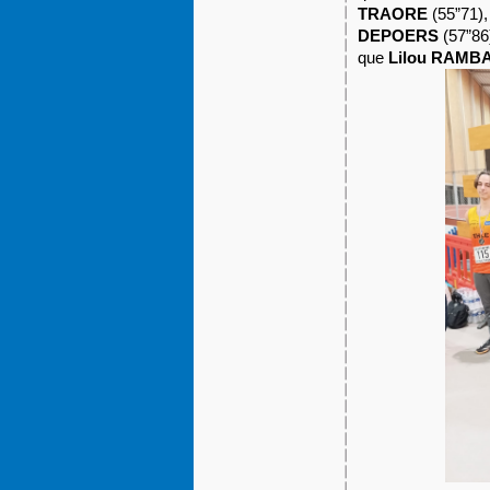
TRAORE
(55”71)
DEPOERS
(57”86
que
Lilou RAMB