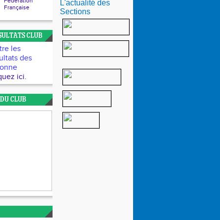
Fédération
L'actualité des
Française
Sections
SULTATS CLUB
re les
ultats des
sonne
quez ici.
 DU CLUB