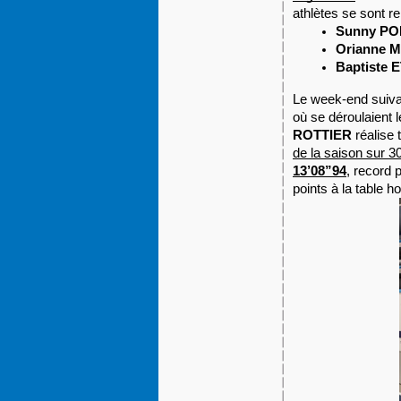
athlètes se sont r
Sunny P
Orianne 
Baptiste 
Le week-end suivan
où se déroulaient 
ROTTIER
réalise
de la saison sur
13’08”94
, record
points à la table