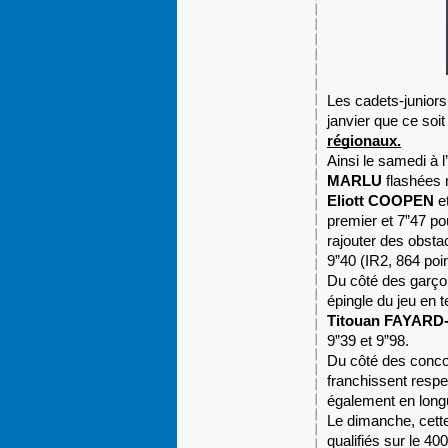
Les cadets-juniors
janvier que ce soi
régionaux.
Ainsi le samedi à 
MARLU
flashées 
Eliott COOPEN
e
premier et 7”47 po
rajouter des obsta
9”40 (IR2, 864 poi
Du côté des garço
épingle du jeu en 
Titouan FAYAR
9”39 et 9”98.
Du côté des concou
franchissent resp
également en long
Le dimanche, cette
qualifiés sur le 40