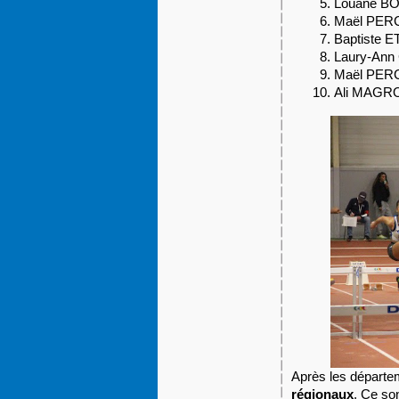
Louane BO
Maël PERCE
Baptiste E
Laury-Ann 
Maël PERC
Ali MAGROU
Après les départe
régionaux
. Ce son