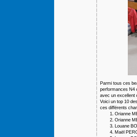
Parmi tous ces bea
performances N4 
avec un excellent 
Voici un top 10 de
ces différents ch
Orianne M
Orianne M
Louane BOU
Maël PERCE