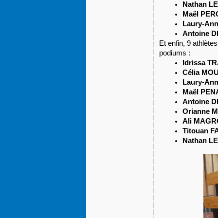
Nathan L
Maël PE
Laury-An
Antoine 
Et enfin, 9 athlète
podiums :
Idrissa 
Célia MO
Laury-An
Maël PEN
Antoine 
Orianne 
Ali MAG
Titouan 
Nathan L