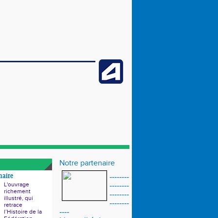
Notre partenaire
naire
--------
L'ouvrage
--------
richement
--------
illustré, qui
--------
retrace
----
l’Histoire de la