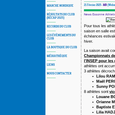
21 Février 2025 -
MR
(Webm
MARCHE NORDIQUE
News Essonne Athleti
RÉSULTATS DU CLUB
(RÉCAP 2025)
Pour tous les athlè
RECORDS DU CLUB
saison en salle est
LES ÉVÈNEMENTS DU
échéances estivales
CLUB
hiver.
LA BOUTIQUE DU CLUB
La saison avait c
Championnats de
MÉDIATHÈQUE
l’INSEP pour les
LIENS
athlètes ont accum
3 athlètes décroche
NOUS CONTACTER
Lilou RA
Maël PE
Sunny P
8 athlètes sont
vi
Louane 
Orianne 
Baptiste 
Lilia HAD