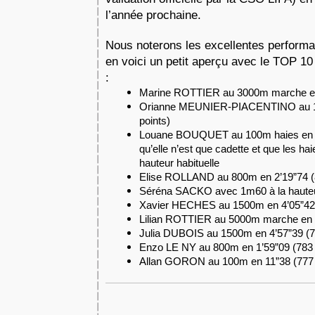
l’année prochaine. 
Nous noterons les excellentes performan
en voici un petit aperçu avec le TOP 10 
: 
Marine ROTTIER au 3000m marche en 
Orianne MEUNIER-PIACENTINO au 10
points)
Louane BOUQUET au 100m haies en 15”
qu’elle n’est que cadette et que les hai
hauteur habituelle
Elise ROLLAND au 800m en 2’19”74 (8
Séréna SACKO avec 1m60 à la hauteur
Xavier HECHES au 1500m en 4’05”42 
Lilian ROTTIER au 5000m marche en 2
Julia DUBOIS au 1500m en 4’57”39 (7
Enzo LE NY au 800m en 1’59”09 (783 
Allan GORON au 100m en 11”38 (777 