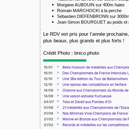
Morgane AUBOUIN sur 400m haies
Romain MARCHOCKI à la perche
Sébastien DIEFENBRONN sur 3000
Jean-Simon BOURGUET au poids et a
Le RDV est pris pour l’année prochaine,
plus beaux, plus grands et plus forts !
Crédit Photo : bnico.photo
>
10/01
Belle moisson de médailles aux Champion
>
10/01
Des Championnats de France Interclubs
France de Marathon Marche en passant p
>
12/10
Une 38e édition du Tour de Ballainvilliers
>
12/10
Une reprise des compétitions en fanfare
>
14/09
Orianne aux Championnats du Monde de 
>
14/09
Une saison estivale fructueuse
>
04/07
Tess et Darell aux Pointes d'Or
>
01/06
21 médaillés aux Championnats de l'Ess
>
01/06
Nos Minimes Vice-Champions de France 
>
21/02
Marine en Bronze aux Championnats de 
>
21/02
Records et médailles sur les compétitions