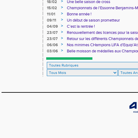
>
18/02
Une belle saison de cross
>
15/02
Championnats de l'Essonne Benjamins-
>
11/01
Bonne année !
>
09/11
Un début de saison prometteur
>
04/09
C'est la rentrée !
>
23/07
Renouvellement des licences pour la sa
>
23/07
Retour sur les différents Championnats de
>
06/06
Nos minimes CHampions LIFA d'Equip'At
>
03/06
Belle moisson de médailles aux Champio