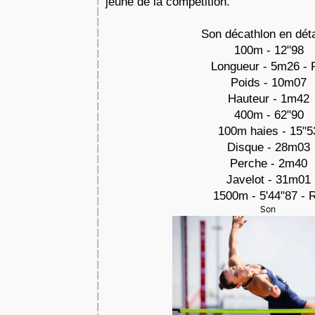
jeune de la compétition.
Son décathlon en déta
100m - 12"98
Longueur - 5m26 -
Poids - 10m07
Hauteur - 1m42
400m - 62"90
100m haies - 15"5
Disque - 28m03
Perche - 2m40
Javelot - 31m01
1500m - 5'44"87 - 
Son