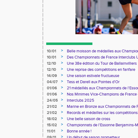
>
10/01
Belle moisson de médailles aux Champion
>
10/01
Des Championnats de France Interclubs
France de Marathon Marche en passant p
>
12/10
Une 38e édition du Tour de Ballainvilliers
>
12/10
Une reprise des compétitions en fanfare
>
14/09
Une saison estivale fructueuse
>
04/07
Tess et Darell aux Pointes d'Or
>
01/06
21 médaillés aux Championnats de l'Ess
>
01/06
Nos Minimes Vice-Champions de France 
>
24/05
Interclubs 2025
>
21/02
Marine en Bronze aux Championnats de 
>
21/02
Records et médailles sur les compétitions
>
18/02
Une belle saison de cross
>
15/02
Championnats de l'Essonne Benjamins-
>
11/01
Bonne année !
>
09/11
Un début de saison prometteur