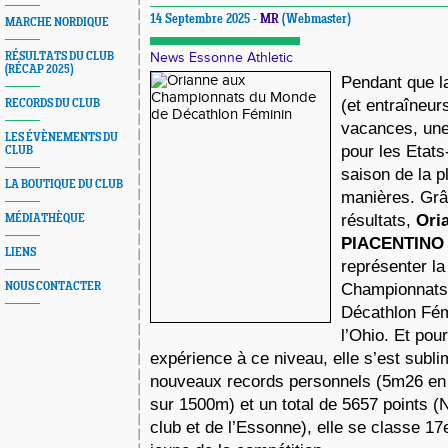
14 Septembre 2025 -
MR
(Webmaster)
MARCHE NORDIQUE
RÉSULTATS DU CLUB
News Essonne Athletic
(RÉCAP 2025)
Pendant que la
(et entraîneur
RECORDS DU CLUB
vacances, une
LES ÉVÈNEMENTS DU
pour les Etats
CLUB
saison de la p
LA BOUTIQUE DU CLUB
manières. Grâ
résultats,
Ori
MÉDIATHÈQUE
PIACENTINO
LIENS
représenter l
NOUS CONTACTER
Championnats
Décathlon Fé
l’Ohio. Et pou
expérience à ce niveau, elle s’est subl
nouveaux records personnels (5m26 en 
sur 1500m) et un total de 5657 points 
club et de l’Essonne), elle se classe 17e